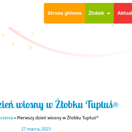
Strona główna
Żłobek
Aktua
zień wiosny w Żłobku Tuptuś®
rzenia
•
Pierwszy dzień wiosny w Żłobku Tuptuś®
27 marca, 2023