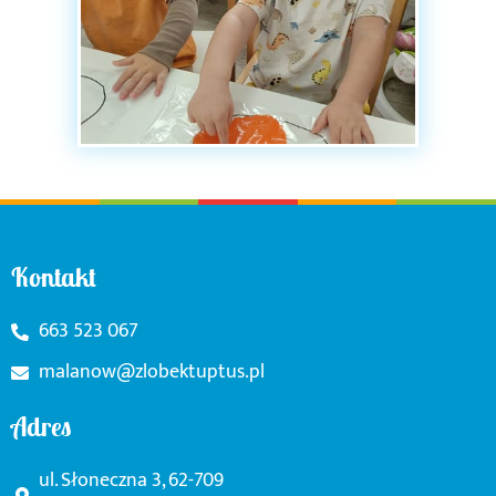
Kontakt
663 523 067
malanow@zlobektuptus.pl
Adres
ul. Słoneczna 3, 62-709