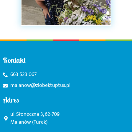
Kontakt
663 523 067
malanow@zlobektuptus.pl
Adres
ul. Słoneczna 3, 62-709
Malanów (Turek)