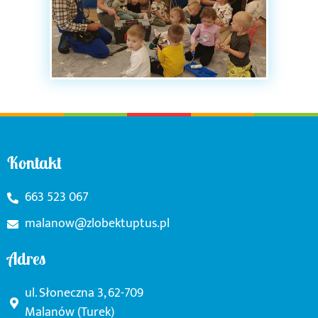
Kontakt
663 523 067
malanow@zlobektuptus.pl
Adres
ul. Słoneczna 3, 62-709
Malanów (Turek)