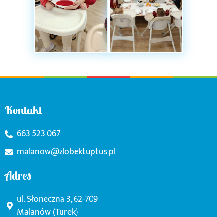
Kontakt
663 523 067
malanow@zlobektuptus.pl
Adres
ul. Słoneczna 3, 62-709
Malanów (Turek)