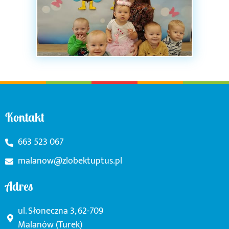
Kontakt
663 523 067
malanow@zlobektuptus.pl
Adres
ul. Słoneczna 3, 62-709
Malanów (Turek)