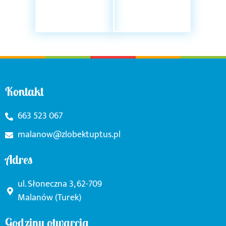
Kontakt
663 523 067
malanow@zlobektuptus.pl
Adres
ul. Słoneczna 3, 62-709
Malanów (Turek)
Godziny otwarcia