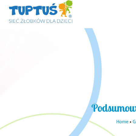
Podsumowa
Home
•
G