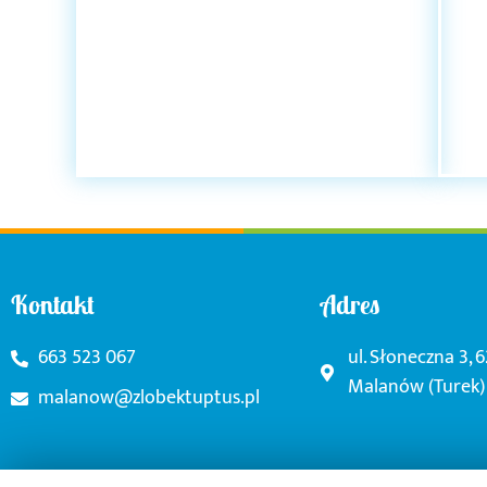
Kontakt
Adres
663 523 067
ul. Słoneczna 3, 
Malanów (Turek)
malanow@zlobektuptus.pl