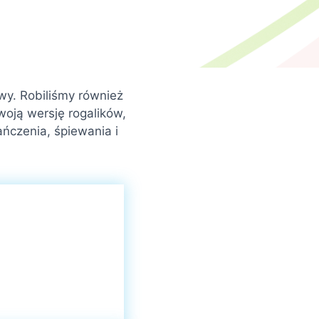
y. Robiliśmy również
woją wersję rogalików,
ńczenia, śpiewania i