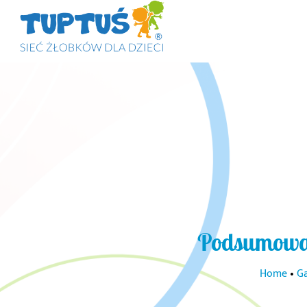
Podsumowa
Home
•
Ga